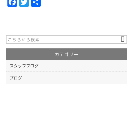
F
T
共
a
w
有
c
itt
e
er
b
o
カテゴリー
o
k
スタッフブログ
ブログ