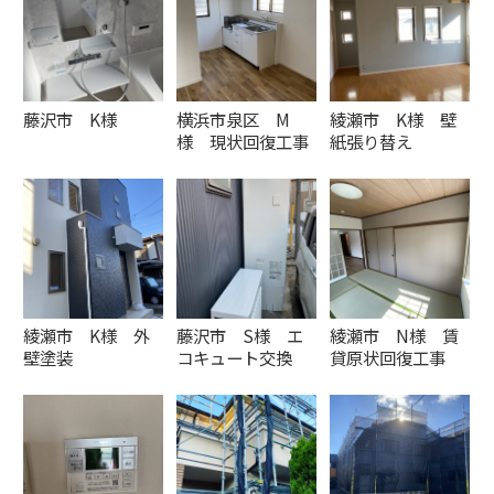
藤沢市 K様
横浜市泉区 M
綾瀬市 K様 壁
様 現状回復工事
紙張り替え
綾瀬市 K様 外
藤沢市 S様 エ
綾瀬市 N様 賃
壁塗装
コキュート交換
貸原状回復工事