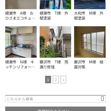
綾瀬市 A様 お
綾瀬市 T様 外
大和市 M様 外
ひさまエコキュ…
壁塗装
壁塗装
綾瀬市 N様 キ
藤沢市 T様 雨
藤沢市 M様 結
ッチンリフォー…
漏り修理
露対策
1
2
»
実績紹介カテゴリー