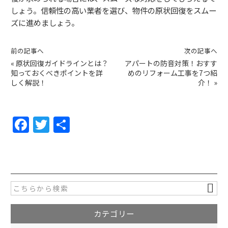
しょう。信頼性の高い業者を選び、物件の原状回復をスムー
ズに進めましょう。
前の記事へ
次の記事へ
«
原状回復ガイドラインとは？
アパートの防音対策！おすす
知っておくべきポイントを詳
めのリフォーム工事を7つ紹
しく解説！
介！
»
F
T
共
a
w
有
c
itt
e
er
b
o
カテゴリー
o