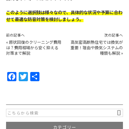
このように選択肢は様々なので、具体的な状況や予算に合わ
せて最適な防音対策を検討しましょう。
前の記事へ
次の記事へ
«
原状回復のクリーニング費用
高気密高断熱住宅では換気が
は？費用相場から安く抑える
重要！理由や換気システムの
対策まで解説
種類も解説
»
F
T
共
a
w
有
c
itt
e
er
b
o
カテゴリー